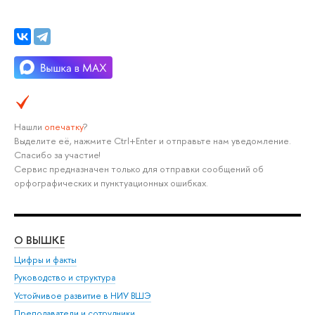
Нашли
опечатку
?
Выделите её, нажмите Ctrl+Enter и отправьте нам уведомление.
Спасибо за участие!
Сервис предназначен только для отправки сообщений об
орфографических и пунктуационных ошибках.
О ВЫШКЕ
ОБ
Цифры и факты
Ли
Руководство и структура
Дов
Устойчивое развитие в НИУ ВШЭ
Ол
Преподаватели и сотрудники
При