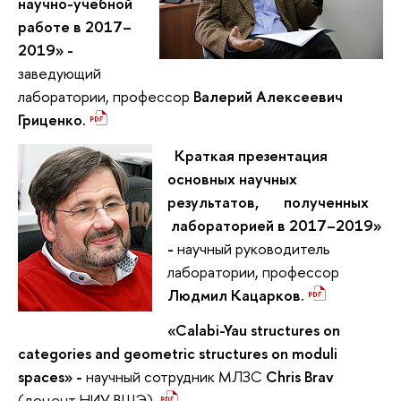
научно-учебной
работе в 2017–
2019» -
заведующий
лаборатории, профессор
Валерий Алексеевич
Гриценко.
Краткая презентация
основных научных
результатов, полученных
лабораторией в 2017–2019»
-
научный руководитель
лаборатории, профессор
Людмил Кацарков.
«Calabi-Yau structures on
categories and geometric structures on moduli
spaces» -
научный сотрудник МЛЗС
Chris Brav
(доцент НИУ ВШЭ).