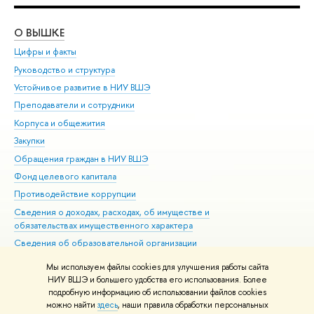
О ВЫШКЕ
ОБ
Цифры и факты
Ли
Руководство и структура
Дов
Устойчивое развитие в НИУ ВШЭ
Ол
Преподаватели и сотрудники
При
Корпуса и общежития
Вы
Закупки
При
Обращения граждан в НИУ ВШЭ
Ас
Фонд целевого капитала
До
Противодействие коррупции
Цен
Сведения о доходах, расходах, об имуществе и
Би
обязательствах имущественного характера
Об
Сведения об образовательной организации
Обр
Людям с ограниченными возможностями здоровья
Мы используем файлы cookies для улучшения работы сайта
Единая платежная страница
НИУ ВШЭ и большего удобства его использования. Более
подробную информацию об использовании файлов cookies
Работа в Вышке
можно найти
здесь
, наши правила обработки персональных