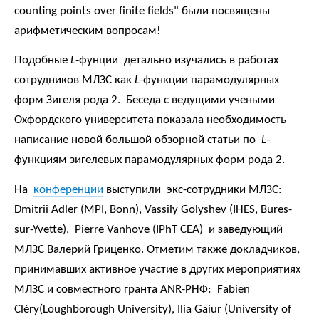
counting points over finite fields" были посвящены
арифметическим вопросам!
Подобные
L
-фунции детально изучались в работах
сотрудников МЛЗС как
L-
функции парамодулярных
форм Зигеля рода 2. Беседа с ведущими учеными
Охфордского университета показала необходимость
написание новой большой обзорной статьи по
L
-
функциям зигелевых парамодулярных форм рода 2.
На
конференции
выступили экс-сотрудники МЛЗС:
Dmitrii Adler (MPI, Bonn), Vassily Golyshev (IHES, Bures-
sur-Yvette), Pierre Vanhove (IPhT CEA) и заведующий
МЛЗС Валерий Гриценко. Отметим также докладчиков,
принимавших активное участие в других мероприятиях
МЛЗС и совместного гранта ANR-РНФ: Fabien
Cléry(Loughborough University), Ilia Gaiur (University of