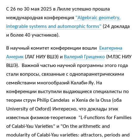
С 26 по 30 мая 2025 в Лилле успешно прошла
международная конференция
"Algebraic geometry,
integrable systems and automorphic forms"
(24 доклада
и более 40 участников).
В научный комитет конференции вошли
Екатерина
Америк
(ЛАГ НИУ ВШЭ) и
Валерий Гриценко
(МЛЗС НИУ
ВШЭ). Важной частью научной программы этого года
стали вопросы, связанные с однопараметрическими
семействами многообразий Калаби-Яу. На
конференции выступили выдающиеся специалисты по
теории струн Philip Candelas и Xenia de la Ossa (оба
University of Oxford) Интересно, что доклады этих
известных физиков-теоретиков "
L
-Functions for Families
of Calabi-Yau Varieties" и "On the arithmetic and
modularity of Calabi-Yau varieties: attractors, periods and