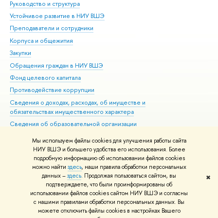
Руководство и структура
Дов
Устойчивое развитие в НИУ ВШЭ
Ол
Преподаватели и сотрудники
При
Корпуса и общежития
Вы
Закупки
При
Обращения граждан в НИУ ВШЭ
Ас
Фонд целевого капитала
До
Противодействие коррупции
Цен
Сведения о доходах, расходах, об имуществе и
Би
обязательствах имущественного характера
Об
Сведения об образовательной организации
Обр
Людям с ограниченными возможностями здоровья
Мы используем файлы cookies для улучшения работы сайта
Единая платежная страница
НИУ ВШЭ и большего удобства его использования. Более
подробную информацию об использовании файлов cookies
Работа в Вышке
можно найти
здесь
, наши правила обработки персональных
данных –
здесь
. Продолжая пользоваться сайтом, вы
✖
Редактору
подтверждаете, что были проинформированы об
© НИУ ВШЭ 1993–2026
Адреса и контакты
Условия использования
использовании файлов cookies сайтом НИУ ВШЭ и согласны
с нашими правилами обработки персональных данных. Вы
материалов
Политика конфиденциальности
Карта сайта
можете отключить файлы cookies в настройках Вашего
Шрифты HSE Sans и HSE Slab разработаны в
Школе дизайна НИУ ВШЭ