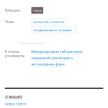
Рубрики
Наука
Темы
репортаж о событии
международное сотрудничество
Международная лаборатория
В статье
упомянуты
зеркальной симметрии и
автоморфных форм
О ВЫШКЕ
ОБ
Цифры и факты
Ли