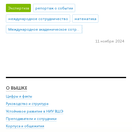
Экспертиза
репортаж о событии
международное сотрудничество
математика
Международное академическое сотрудничество
11 ноября 2024
О ВЫШКЕ
ОБ
Цифры и факты
Ли
Руководство и структура
Дов
Устойчивое развитие в НИУ ВШЭ
Ол
Преподаватели и сотрудники
При
Корпуса и общежития
Вы