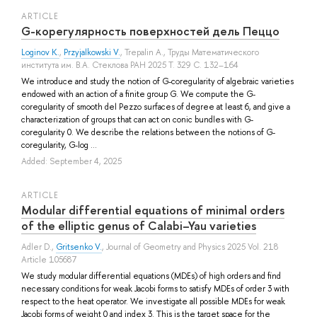
ARTICLE
G-корегулярность поверхностей дель Пеццо
Loginov K.
,
Przyjalkowski V.
,
Trepalin A.
, Труды Математического
института им. В.А. Стеклова РАН 2025 Т. 329 С. 132–164
We introduce and study the notion of G-coregularity of algebraic varieties
endowed with an action of a finite group G. We compute the G-
coregularity of smooth del Pezzo surfaces of degree at least 6, and give a
characterization of groups that can act on conic bundles with G-
coregularity 0. We describe the relations between the notions of G-
coregularity, G-log ...
Added: September 4, 2025
ARTICLE
Modular differential equations of minimal orders
of the elliptic genus of Calabi–Yau varieties
Adler D.
,
Gritsenko V.
, Journal of Geometry and Physics 2025 Vol. 218
Article 105687
We study modular differential equations (MDEs) of high orders and find
necessary conditions for weak Jacobi forms to satisfy MDEs of order 3 with
respect to the heat operator. We investigate all possible MDEs for weak
Jacobi forms of weight 0 and index 3. This is the target space for the