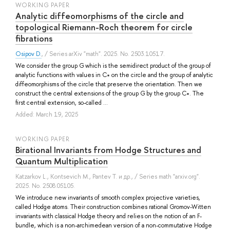
WORKING PAPER
Analytic diffeomorphisms of the circle and
topological Riemann-Roch theorem for circle
fibrations
Osipov D.
, / Series arXiv "math". 2025. No. 2503.10517.
We consider the group G which is the semidirect product of the group of
analytic functions with values in C∗ on the circle and the group of analytic
diffeomorphisms of the circle that preserve the orientation. Then we
construct the central extensions of the group G by the group C∗. The
first central extension, so-called ...
Added: March 19, 2025
WORKING PAPER
Birational Invariants from Hodge Structures and
Quantum Multiplication
Katzarkov L.
,
Kontsevich M.
,
Pantev T.
и др.
, / Series math "arxiv.org".
2025. No. 2508.05105.
We introduce new invariants of smooth complex projective varieties,
called Hodge atoms. Their construction combines rational Gromov-Witten
invariants with classical Hodge theory and relies on the notion of an F-
bundle, which is a non-archimedean version of a non-commutative Hodge