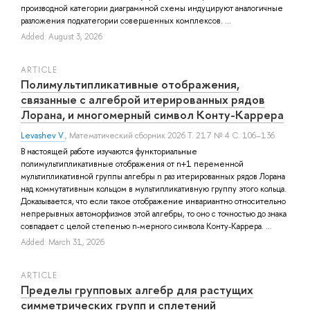
производной категории диаграммной схемы индуцируют аналогичные
разложения подкатегории совершенных комплексов. ...
Added: August 3, 2026
ARTICLE
Полимультипликативные отображения,
связанные с алгеброй итерированных рядов
Лорана, и многомерный символ Конту-Каррера
Levashev V.
, Математический сборник 2026 Т. 217 № 4 С. 106–136
В настоящей работе изучаются функториальные
полимультипликативные отображения от n+1 переменной
мультипликативной группы алгебры n раз итерированных рядов Лорана
над коммутативным кольцом в мультипликативную группу этого кольца.
Доказывается, что если такое отображение инвариантно относительно
непрерывных автоморфизмов этой алгебры, то оно с точностью до знака
совпадает с целой степенью n-мерного символа Конту-Каррера. ...
Added: March 31, 2026
ARTICLE
Пределы групповых алгебр для растущих
симметрических групп и сплетений