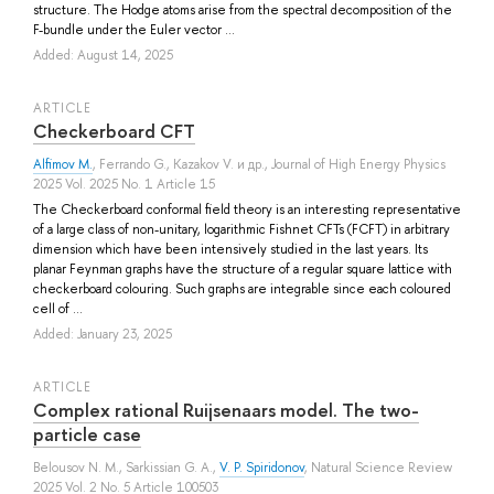
structure. The Hodge atoms arise from the spectral decomposition of the
F-bundle under the Euler vector ...
Added: August 14, 2025
ARTICLE
Checkerboard CFT
Alfimov M.
,
Ferrando G.
,
Kazakov V.
и др.
, Journal of High Energy Physics
2025 Vol. 2025 No. 1 Article 15
The Checkerboard conformal field theory is an interesting representative
of a large class of non-unitary, logarithmic Fishnet CFTs (FCFT) in arbitrary
dimension which have been intensively studied in the last years. Its
planar Feynman graphs have the structure of a regular square lattice with
checkerboard colouring. Such graphs are integrable since each coloured
cell of ...
Added: January 23, 2025
ARTICLE
Complex rational Ruijsenaars model. The two-
particle case
Belousov N. M.
,
Sarkissian G. A.
,
V. P. Spiridonov
, Natural Science Review
2025 Vol. 2 No. 5 Article 100503