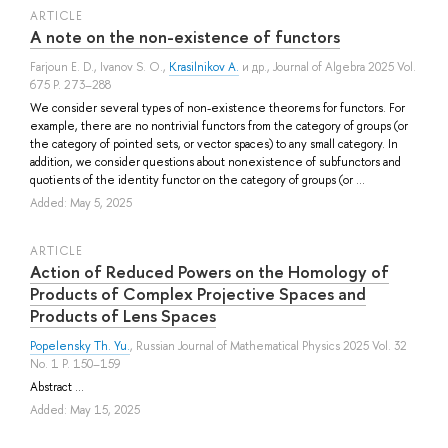
ARTICLE
A note on the non-existence of functors
Farjoun E. D.
,
Ivanov S. O.
,
Krasilnikov A.
и др.
, Journal of Algebra 2025 Vol.
675 P. 273–288
We consider several types of non-existence theorems for functors. For
example, there are no nontrivial functors from the category of groups (or
the category of pointed sets, or vector spaces) to any small category. In
addition, we consider questions about nonexistence of subfunctors and
quotients of the identity functor on the category of groups (or ...
Added: May 5, 2025
ARTICLE
Action of Reduced Powers on the Homology of
Products of Complex Projective Spaces and
Products of Lens Spaces
Popelensky Th. Yu.
, Russian Journal of Mathematical Physics 2025 Vol. 32
No. 1 P. 150–159
Abstract ...
Added: May 15, 2025