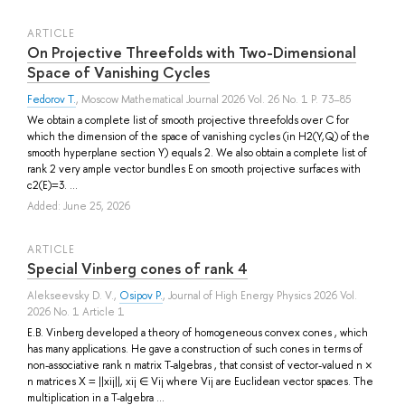
ARTICLE
On Projective Threefolds with Two-Dimensional
Space of Vanishing Cycles
Fedorov T.
, Moscow Mathematical Journal 2026 Vol. 26 No. 1 P. 73–85
We obtain a complete list of smooth projective threefolds over C for
which the dimension of the space of vanishing cycles (in H2(Y,Q) of the
smooth hyperplane section Y) equals 2. We also obtain a complete list of
rank 2 very ample vector bundles E on smooth projective surfaces with
c2(E)=3. ...
Added: June 25, 2026
ARTICLE
Special Vinberg cones of rank 4
Alekseevsky D. V.
,
Osipov P.
, Journal of High Energy Physics 2026 Vol.
2026 No. 1 Article 1
E.B. Vinberg developed a theory of homogeneous convex cones , which
has many applications. He gave a construction of such cones in terms of
non-associative rank n matrix T-algebras , that consist of vector-valued n ×
n matrices X = ||xij||, xij ∈ Vij where Vij are Euclidean vector spaces. The
multiplication in a T-algebra ...