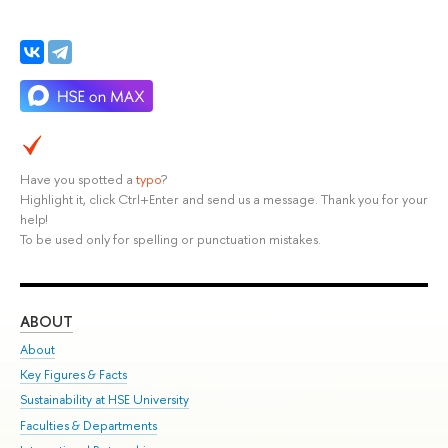
Have you spotted a
typo
?
Highlight it, click Ctrl+Enter and send us a message. Thank you for your
help!
To be used only for spelling or punctuation mistakes.
ABOUT
ST
About
Adm
Key Figures & Facts
Pr
Sustainability at HSE University
Un
Faculties & Departments
Gr