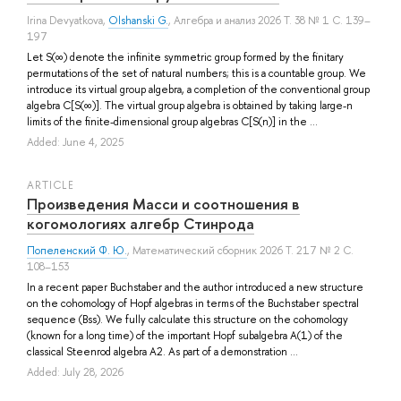
Irina Devyatkova
,
Olshanski G.
, Алгебра и анализ 2026 Т. 38 № 1 С. 139–
197
Let S(∞) denote the infinite symmetric group formed by the finitary
permutations of the set of natural numbers; this is a countable group. We
introduce its virtual group algebra, a completion of the conventional group
algebra C[S(∞)]. The virtual group algebra is obtained by taking large-n
limits of the finite-dimensional group algebras C[S(n)] in the ...
Added: June 4, 2025
ARTICLE
Произведения Масси и соотношения в
когомологиях алгебр Стинрода
Попеленский Ф. Ю.
, Математический сборник 2026 Т. 217 № 2 С.
108–153
In a recent paper Buchstaber and the author introduced a new structure
on the cohomology of Hopf algebras in terms of the Buchstaber spectral
sequence (Bss). We fully calculate this structure on the cohomology
(known for a long time) of the important Hopf subalgebra A(1) of the
classical Steenrod algebra A2. As part of a demonstration ...
Added: July 28, 2026