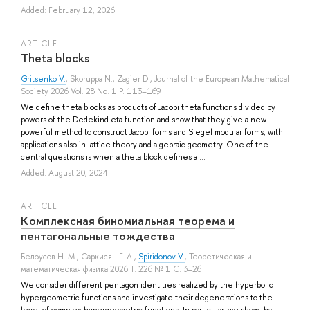
Added: February 12, 2026
ARTICLE
Theta blocks
Gritsenko V.
,
Skoruppa N.
,
Zagier D.
, Journal of the European Mathematical
Society 2026 Vol. 28 No. 1 P. 113–169
We define theta blocks as products of Jacobi theta functions divided by
powers of the Dedekind eta function and show that they give a new
powerful method to construct Jacobi forms and Siegel modular forms, with
applications also in lattice theory and algebraic geometry. One of the
central questions is when a theta block defines a ...
Added: August 20, 2024
ARTICLE
Комплексная биномиальная теорема и
пентагональные тождества
Белоусов Н. М.
,
Саркисян Г. А.
,
Spiridonov V.
, Теоретическая и
математическая физика 2026 Т. 226 № 1 С. 3–26
We consider different pentagon identities realized by the hyperbolic
hypergeometric functions and investigate their degenerations to the
level of complex hypergeometric functions. In particular, we show that