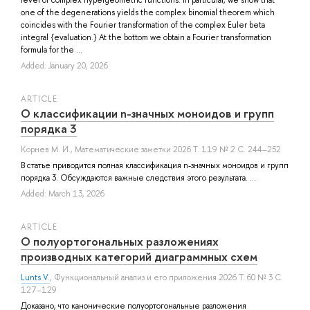
one of the degenerations yields the complex binomial theorem which
coincides with the Fourier transformation of the complex Euler beta
integral {evaluation.} At the bottom we obtain a Fourier transformation
formula for the ...
Added: January 20, 2026
ARTICLE
О классификации n-значных моноидов и групп
порядка 3
Корнев М. И.
, Математические заметки 2026 Т. 119 № 2 С. 244–252
В статье приводится полная классификация n-значных моноидов и групп
порядка 3. Обсуждаются важные следствия этого результата. ...
Added: March 13, 2026
ARTICLE
О полуортогональных разложениях
производных категорий диаграммных схем
Lunts V.
, Функциональный анализ и его приложения 2026 Т. 60 № 3 С.
127–129
Доказано, что канонические полуортогональные разложения