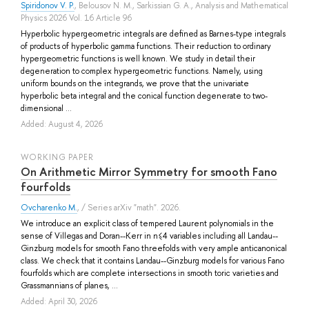
Spiridonov V. P.
,
Belousov N. M.
,
Sarkissian G. A.
, Analysis and Mathematical
Physics 2026 Vol. 16 Article 96
Hyperbolic hypergeometric integrals are defined as Barnes-type integrals
of products of hyperbolic gamma functions. Their reduction to ordinary
hypergeometric functions is well known. We study in detail their
degeneration to complex hypergeometric functions. Namely, using
uniform bounds on the integrands, we prove that the univariate
hyperbolic beta integral and the conical function degenerate to two-
dimensional ...
Added: August 4, 2026
WORKING PAPER
On Arithmetic Mirror Symmetry for smooth Fano
fourfolds
Ovcharenko M.
, / Series arXiv "math". 2026.
We introduce an explicit class of tempered Laurent polynomials in the
sense of Villegas and Doran--Kerr in n⩽4 variables including all Landau--
Ginzburg models for smooth Fano threefolds with very ample anticanonical
class. We check that it contains Landau--Ginzburg models for various Fano
fourfolds which are complete intersections in smooth toric varieties and
Grassmannians of planes, ...
Added: April 30, 2026