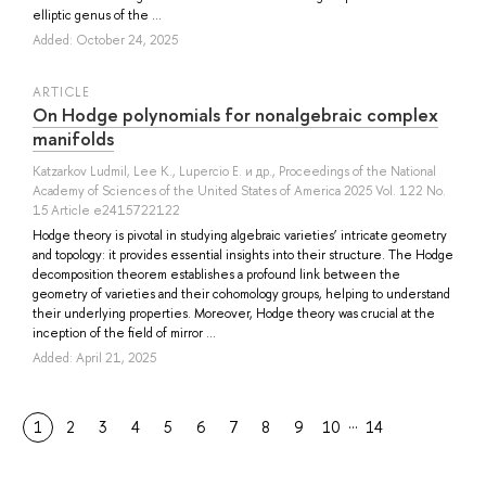
elliptic genus of the ...
Added: October 24, 2025
ARTICLE
On Hodge polynomials for nonalgebraic complex
manifolds
Katzarkov Ludmil
,
Lee K.
,
Lupercio E.
и др.
, Proceedings of the National
Academy of Sciences of the United States of America 2025 Vol. 122 No.
15 Article e2415722122
Hodge theory is pivotal in studying algebraic varieties’ intricate geometry
and topology: it provides essential insights into their structure. The Hodge
decomposition theorem establishes a profound link between the
geometry of varieties and their cohomology groups, helping to understand
their underlying properties. Moreover, Hodge theory was crucial at the
inception of the field of mirror ...
Added: April 21, 2025
…
1
2
3
4
5
6
7
8
9
10
14