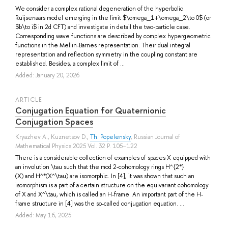
We consider a complex rational degeneration of the hyperbolic
Ruijsenaars model emerging in the limit $\omega_1+\omega_2\to 0$ (or
$b\to i$ in 2d CFT) and investigate in detail the two-particle case.
Corresponding wave functions are described by complex hypergeometric
functions in the Mellin-Barnes representation. Their dual integral
representation and reflection symmetry in the coupling constant are
established. Besides, a complex limit of ...
Added: January 20, 2026
ARTICLE
Conjugation Equation for Quaternionic
Conjugation Spaces
Kryazhev A.
,
Kuznetsov D.
,
Th. Popelensky
, Russian Journal of
Mathematical Physics 2025 Vol. 32 P. 105–122
There is a considerable collection of examples of spaces X equipped with
an involution \tau such that the mod 2-cohomology rings H^{2*}
(X) and H^*(X^\tau) are isomorphic. In [4], it was shown that such an
isomorphism is a part of a certain structure on the equivariant cohomology
of X and X^\tau, which is called an H-frame. An important part of the H-
frame structure in [4] was the so-called conjugation equation. ...
Added: May 16, 2025