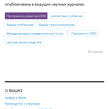
опубликованы в ведущих научных журналах.
Программа развития 2030
репортаж о событии
Вышка глобальная
Вышка технологическая
Международное академическое сотрудничество
Приоритет 2030
центры превосходства
23 апреля
О ВЫШКЕ
ОБ
Цифры и факты
Ли
Руководство и структура
Дов